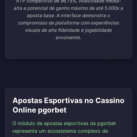
RTP competitivo de 96.75%, volatilidade média-
alta e potencial de ganho máximo de até 5.000x a
aposta base. A interface demonstra o
compromisso da plataforma com experiências
visuais de alta fidelidade e jogabilidade
envolvente.
Apostas Esportivas no Cassino
Online pgorbet
O módulo de apostas esportivas da pgorbet
representa um ecossistema complexo de