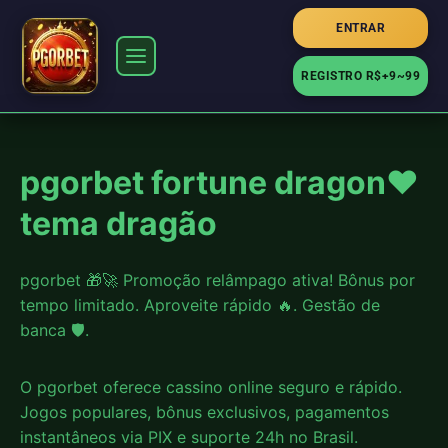
ENTRAR
REGISTRO R$+9~99
🎰 Jogos
pgorbet fortune dragon❤️
Slot
tema dragão
Cassino
pgorbet 🎁🚀 Promoção relâmpago ativa! Bônus por
tempo limitado. Aproveite rápido 🔥. Gestão de
Fortune
banca 🛡️.
Jogos
O pgorbet oferece cassino online seguro e rápido.
Jogos populares, bônus exclusivos, pagamentos
Game
instantâneos via PIX e suporte 24h no Brasil.