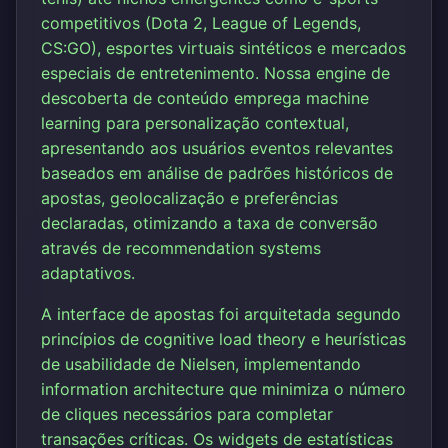
competitivos (Dota 2, League of Legends,
CS:GO), esportes virtuais sintéticos e mercados
especiais de entretenimento. Nossa engine de
descoberta de conteúdo emprega machine
learning para personalização contextual,
apresentando aos usuários eventos relevantes
baseados em análise de padrões históricos de
apostas, geolocalização e preferências
declaradas, otimizando a taxa de conversão
através de recommendation systems
adaptativos.
A interface de apostas foi arquitetada segundo
princípios de cognitive load theory e heurísticas
de usabilidade de Nielsen, implementando
information architecture que minimiza o número
de cliques necessários para completar
transações críticas. Os widgets de estatísticas