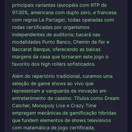
principais variantes (européia com RTP de
97.30%, americana com duplo zero, e francesa
com regras La Partage), todas operadas com
rodas certificadas por organismos
independentes de auditoria; bacará nas
modalidades Punto Banco, Chemin de Fer e
Baccarat Banque, oferecendo as baixas
margens da casa que tornaram este jogo o
favorito dos high rollers sofisticados.
Além do repertório tradicional, curamos uma
seleção de game shows ao vivo que
representam a vanguarda da inovação em
entretenimento de cassino. Títulos como Dream
Catcher, Monopoly Live e Crazy Time
empregam mecânicas de gamificação híbridas
que fundem elementos de shows televisivos
com matemática de jogo certificada,