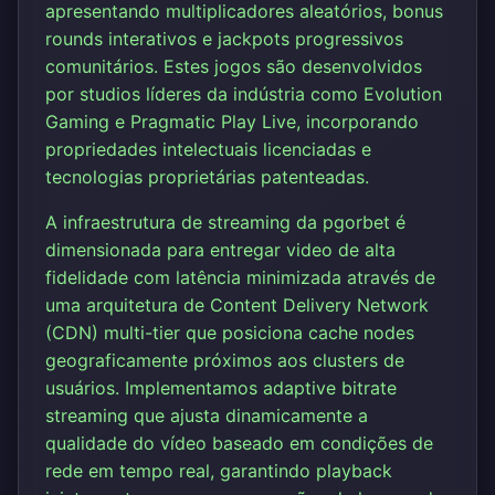
apresentando multiplicadores aleatórios, bonus
rounds interativos e jackpots progressivos
comunitários. Estes jogos são desenvolvidos
por studios líderes da indústria como Evolution
Gaming e Pragmatic Play Live, incorporando
propriedades intelectuais licenciadas e
tecnologias proprietárias patenteadas.
A infraestrutura de streaming da pgorbet é
dimensionada para entregar video de alta
fidelidade com latência minimizada através de
uma arquitetura de Content Delivery Network
(CDN) multi-tier que posiciona cache nodes
geograficamente próximos aos clusters de
usuários. Implementamos adaptive bitrate
streaming que ajusta dinamicamente a
qualidade do vídeo baseado em condições de
rede em tempo real, garantindo playback