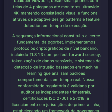
qualquer viewport, desde smartphones com
telas de 4 polegadas até monitores ultrawide
4K, mantendo consistência visual e funcional
através de adaptive design patterns e feature
detection em tempo de execução.
A segurança informacional constitui o alicerce
fundamental da pgorbet. Implementamos
protocolos criptográficos de nível bancário,
incluindo TLS 1.3 com perfect forward secrecy,
tokenização de dados sensíveis, e sistemas de
detecção de intrusão baseados em machine
learning que analisam padrões
comportamentais em tempo real. Nossa
conformidade regulatória é validada por
auditorias independentes trimestrais,
certificações ISO 27001 e 27018, e
licenciamento em jurisdições de primeira linha,
estabelecendo um framework de governança