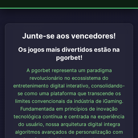
Instalar
🌐 Social & Contato
Junte-se aos vencedores!
📱 Telegram
Os jogos mais divertidos estão na
pgorbet!
📘 Facebook
A pgorbet representa um paradigma
revolucionário no ecossistema do
entretenimento digital interativo, consolidando-
se como uma plataforma que transcende os
limites convencionais da indústria de iGaming.
Fundamentada em princípios de inovação
tecnológica contínua e centrada na experiência
do usuário, nossa arquitetura digital integra
algoritmos avançados de personalização com