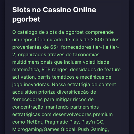
Slots no Cassino Online
pgorbet
O catálogo de slots da pgorbet compreende
um repositório curado de mais de 3.500 títulos
provenientes de 65+ fornecedores tier-1 e tier-
2, organizados através de taxonomias
multidimensionais que incluem volatilidade
matemática, RTP ranges, densidades de feature
activation, perfis temáticos e mecânicas de
jogo inovadoras. Nossa estratégia de content
acquisition prioriza diversificação de
fornecedores para mitigar riscos de
concentração, mantendo partnerships
estratégicas com desenvolvedores premium
como NetEnt, Pragmatic Play, Play'n GO,
Microgaming/Games Global, Push Gaming,