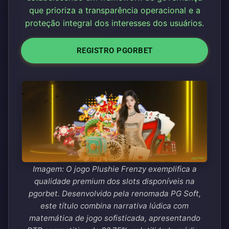
que prioriza a transparência operacional e a
proteção integral dos interesses dos usuários.
REGISTRO PGORBET
Imagem: O jogo Plushie Frenzy exemplifica a
qualidade premium dos slots disponíveis na
pgorbet. Desenvolvido pela renomada PG Soft,
este título combina narrativa lúdica com
matemática de jogo sofisticada, apresentando