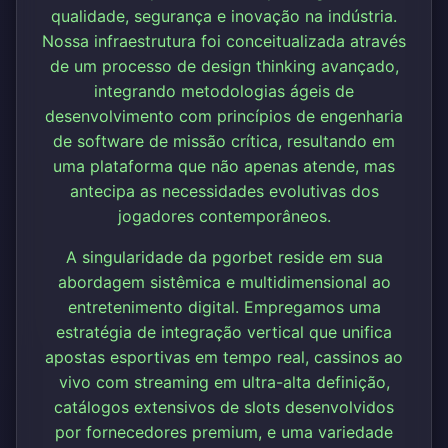
qualidade, segurança e inovação na indústria.
Nossa infraestrutura foi conceitualizada através
de um processo de design thinking avançado,
integrando metodologias ágeis de
desenvolvimento com princípios de engenharia
de software de missão crítica, resultando em
uma plataforma que não apenas atende, mas
antecipa as necessidades evolutivas dos
jogadores contemporâneos.
A singularidade da pgorbet reside em sua
abordagem sistêmica e multidimensional ao
entretenimento digital. Empregamos uma
estratégia de integração vertical que unifica
apostas esportivas em tempo real, cassinos ao
vivo com streaming em ultra-alta definição,
catálogos extensivos de slots desenvolvidos
por fornecedores premium, e uma variedade