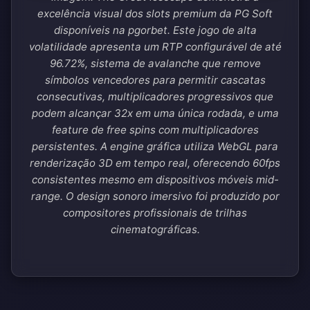
excelência visual dos slots premium da PG Soft
disponíveis na pgorbet. Este jogo de alta
volatilidade apresenta um RTP configurável de até
96.72%, sistema de avalanche que remove
símbolos vencedores para permitir cascatas
consecutivas, multiplicadores progressivos que
podem alcançar 32x em uma única rodada, e uma
feature de free spins com multiplicadores
persistentes. A engine gráfica utiliza WebGL para
renderização 3D em tempo real, oferecendo 60fps
consistentes mesmo em dispositivos móveis mid-
range. O design sonoro imersivo foi produzido por
compositores profissionais de trilhas
cinematográficas.