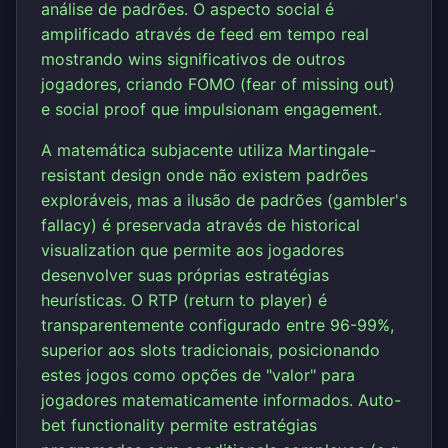
análise de padrões. O aspecto social é
amplificado através de feed em tempo real
mostrando wins significativos de outros
jogadores, criando FOMO (fear of missing out)
e social proof que impulsionam engagement.
A matemática subjacente utiliza Martingale-
resistant design onde não existem padrões
exploráveis, mas a ilusão de padrões (gambler's
fallacy) é preservada através de historical
visualization que permite aos jogadores
desenvolver suas próprias estratégias
heurísticas. O RTP (return to player) é
transparentemente configurado entre 96-99%,
superior aos slots tradicionais, posicionando
estes jogos como opções de "valor" para
jogadores matematicamente informados. Auto-
bet functionality permite estratégias