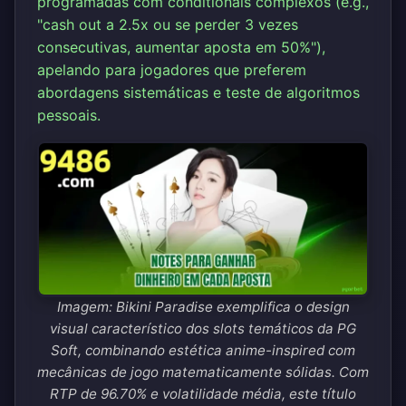
programadas com conditionals complexos (e.g.,
"cash out a 2.5x ou se perder 3 vezes
consecutivas, aumentar aposta em 50%"),
apelando para jogadores que preferem
abordagens sistemáticas e teste de algoritmos
pessoais.
Imagem: Bikini Paradise exemplifica o design
visual característico dos slots temáticos da PG
Soft, combinando estética anime-inspired com
mecânicas de jogo matematicamente sólidas. Com
RTP de 96.70% e volatilidade média, este título