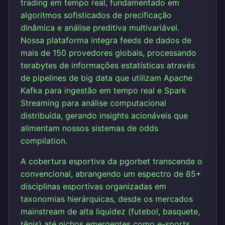
trading em tempo real, fundamentado em
algoritmos sofisticados de precificação
dinâmica e análise preditiva multivariável.
Nossa plataforma integra feeds de dados de
mais de 150 provedores globais, processando
terabytes de informações estatísticas através
de pipelines de big data que utilizam Apache
Kafka para ingestão em tempo real e Spark
Streaming para análise computacional
distribuída, gerando insights acionáveis que
alimentam nossos sistemas de odds
compilation.
A cobertura esportiva da pgorbet transcende o
convencional, abrangendo um espectro de 85+
disciplinas esportivas organizadas em
taxonomias hierárquicas, desde os mercados
mainstream de alta liquidez (futebol, basquete,
tênis) até nichos emergentes como e-sports