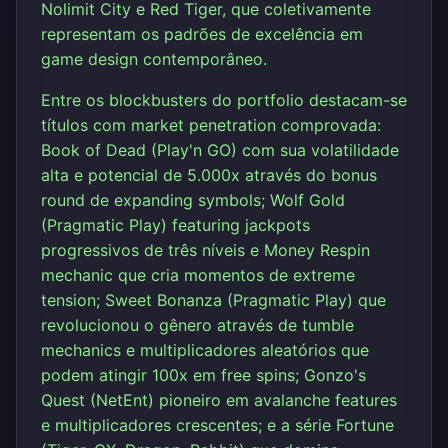
Nolimit City e Red Tiger, que coletivamente
representam os padrões de excelência em
game design contemporâneo.
Entre os blockbusters do portfolio destacam-se
títulos com market penetration comprovada:
Book of Dead (Play'n GO) com sua volatilidade
alta e potencial de 5.000x através do bonus
round de expanding symbols; Wolf Gold
(Pragmatic Play) featuring jackpots
progressivos de três níveis e Money Respin
mechanic que cria momentos de extreme
tension; Sweet Bonanza (Pragmatic Play) que
revolucionou o gênero através de tumble
mechanics e multiplicadores aleatórios que
podem atingir 100x em free spins; Gonzo's
Quest (NetEnt) pioneiro em avalanche features
e multiplicadores crescentes; e a série Fortune