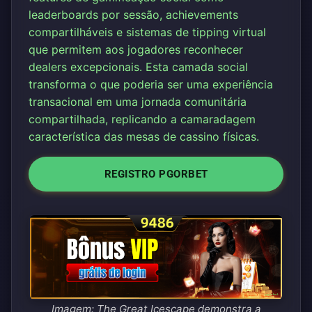
leaderboards por sessão, achievements
compartilháveis e sistemas de tipping virtual
que permitem aos jogadores reconhecer
dealers excepcionais. Esta camada social
transforma o que poderia ser uma experiência
transacional em uma jornada comunitária
compartilhada, replicando a camaradagem
característica das mesas de cassino físicas.
REGISTRO PGORBET
Imagem: The Great Icescape demonstra a