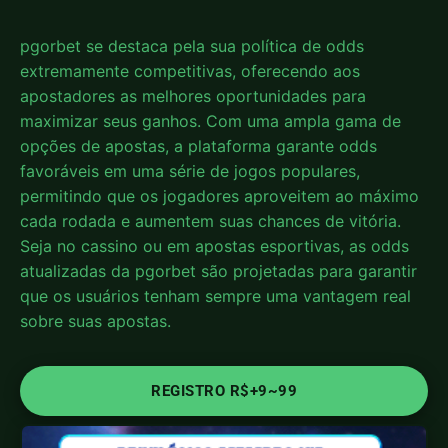
Lottery
pgorbet se destaca pela sua política de odds
extremamente competitivas, oferecendo aos
apostadores as melhores oportunidades para
👤 Conta
maximizar seus ganhos. Com uma ampla gama de
opções de apostas, a plataforma garante odds
Login
favoráveis em uma série de jogos populares,
permitindo que os jogadores aproveitem ao máximo
Cadastro
cada rodada e aumentem suas chances de vitória.
Seja no cassino ou em apostas esportivas, as odds
atualizadas da pgorbet são projetadas para garantir
Bônus
que os usuários tenham sempre uma vantagem real
sobre suas apostas.
VIP
🏆 Plataforma
REGISTRO R$+9~99
Plataforma